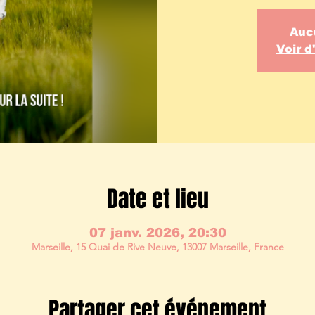
Auc
Voir 
Date et lieu
07 janv. 2026, 20:30
Marseille, 15 Quai de Rive Neuve, 13007 Marseille, France
Partager cet événement