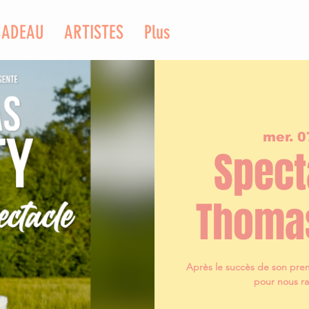
CADEAU
ARTISTES
Plus
mer. 0
Spect
Thoma
Après le succès de son prem
pour nous ra