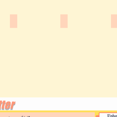
Baba Rudy
Mathieu Triay
P
ter
S'abo