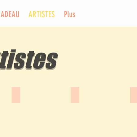
CADEAU
ARTISTES
Plus
tistes
Bedou
Patrick Bosso
G