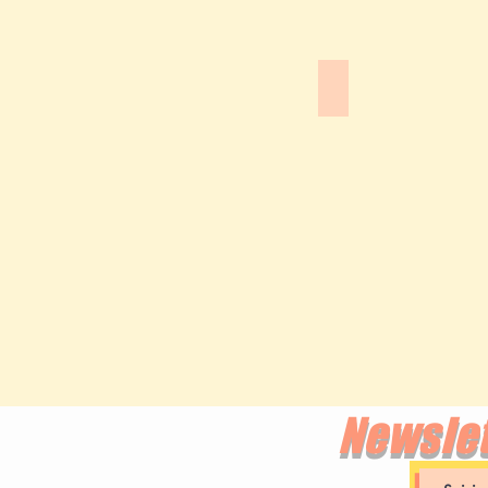
Manu Payet
Newslet