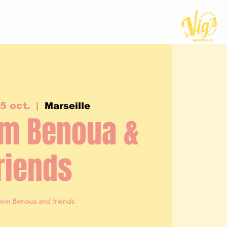
5 oct.
  |  
Marseille
m Benoua &
riends
em Benoua and friends