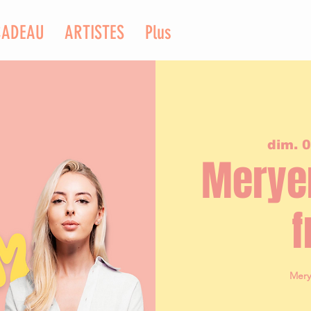
CADEAU
ARTISTES
Plus
dim. 0
Merye
f
Mery