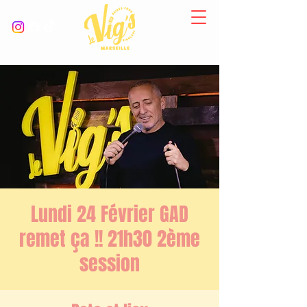
Lundi 24 Février GAD
remet ça !! 21h30 2ème
session