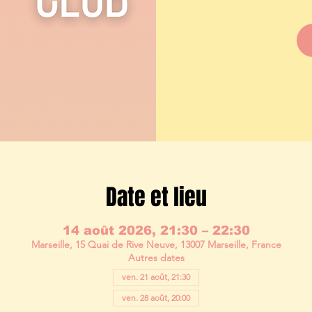
Date et lieu
14 août 2026, 21:30 – 22:30
Marseille, 15 Quai de Rive Neuve, 13007 Marseille, France
Autres dates
ven. 21 août, 21:30
ven. 28 août, 20:00