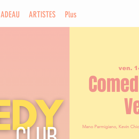
CADEAU
ARTISTES
Plus
ven. 1
Comedy
V
Mano Parmigiano, Kevin Chio