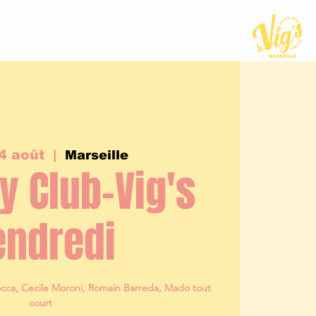
4 août
  |  
Marseille
 Club-Vig's
endredi
cca, Cecile Moroni, Romain Barreda, Mado tout
court