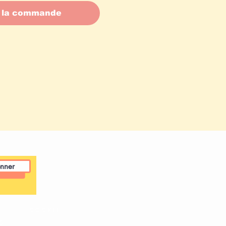
 la commande
nner
COOKIE
S