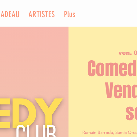
CADEAU
ARTISTES
Plus
ven. 0
Comedy
Vend
s
Romain Barreda, Samia Orose