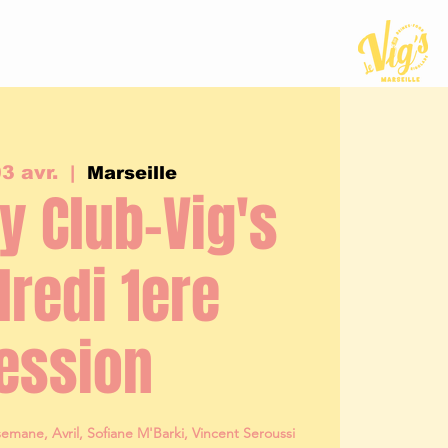
3 avr.
  |  
Marseille
 Club-Vig's
redi 1ere
ession
mane, Avril, Sofiane M'Barki, Vincent Seroussi