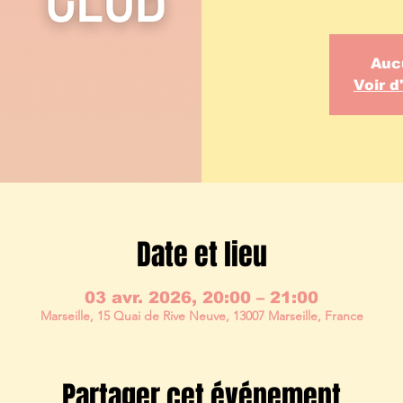
Auc
Voir 
Date et lieu
03 avr. 2026, 20:00 – 21:00
Marseille, 15 Quai de Rive Neuve, 13007 Marseille, France
Partager cet événement