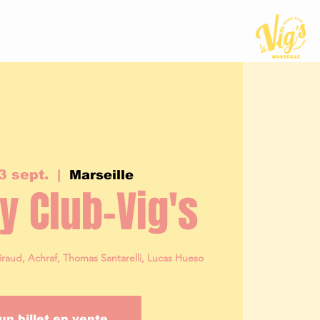
3 sept.
  |  
Marseille
 Club-Vig's
iraud, Achraf, Thomas Santarelli, Lucas Hueso
un billet en vente