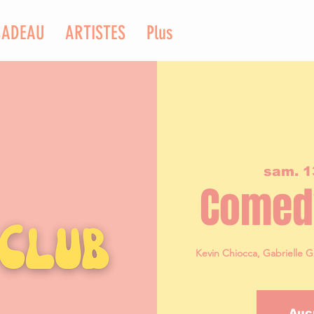
CADEAU
ARTISTES
Plus
sam. 1
Comedy
Kevin Chiocca, Gabrielle G
Auc