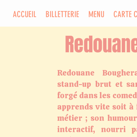
ACCUEIL
BILLETTERIE
MENU
CARTE 
Redouan
Redouane Boughera
stand-up brut et san
forgé dans les comedy
apprends vite soit à 
métier ; son humour 
interactif, nourri 