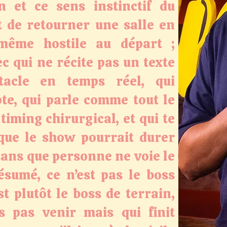
n et ce sens instinctif du
t de retourner une salle en
même hostile au départ ;
c qui ne récite pas un texte
tacle en temps réel, qui
pte, qui parle comme tout le
iming chirurgical, et qui te
que le show pourrait durer
sans que personne ne voie le
ésumé, ce n’est pas le boss
est plutôt le boss de terrain,
s pas venir mais qui finit