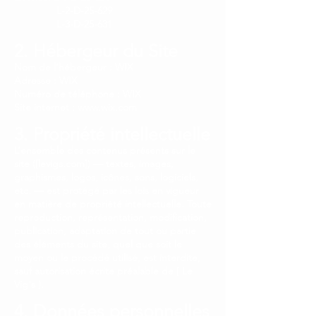
L-2-D-25-629
L-3-D-25-631
2. Hébergeur du Site
Nom de l’hébergeur : WIX
Adresse : WIX
Numéro de téléphone : WIX
Site internet : www.wix.com
3. Propriété intellectuelle
L’ensemble des contenus présents sur le
site ([levigs.com]) — textes, images,
graphismes, logos, icônes, sons, logiciels,
etc. — est protégé par les lois en vigueur
en matière de propriété intellectuelle. Toute
reproduction, représentation, modification,
publication, adaptation de tout ou partie
des éléments du site, quel que soit le
moyen ou le procédé utilisé, est interdite,
sauf autorisation écrite préalable de [ Le
Vig's ].
4. Données personnelles