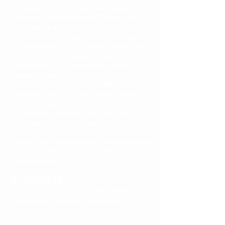
Conformément au Règlement Général sur la
Protection des Données (RGPD) et à la loi
Informatique et Libertés du 6 janvier 1978
modifiée, vous disposez d’un droit d’accès,
de rectification, de suppression, ainsi que
d’un droit à la portabilité de vos données
personnelles. Pour exercer ces droits, vous
pouvez contacter :
Adresse e-mail : remi.halegua@gmail.com
Adresse postale : 15 Quai de rive neuve
13007 Marseille
Les données collectées via le site sont
destinées à [décrire l’utilisation des
données, ex. : traitement des commandes,
gestion des abonnements]. Ces données ne
seront pas transmises à des tiers sans votre
consentement.
5. Cookies
Le site utilise des cookies afin d’améliorer
l’expérience utilisateur et d’analyser le
trafic. Vous pouvez configurer votre
navigateur pour refuser les cookies ou être