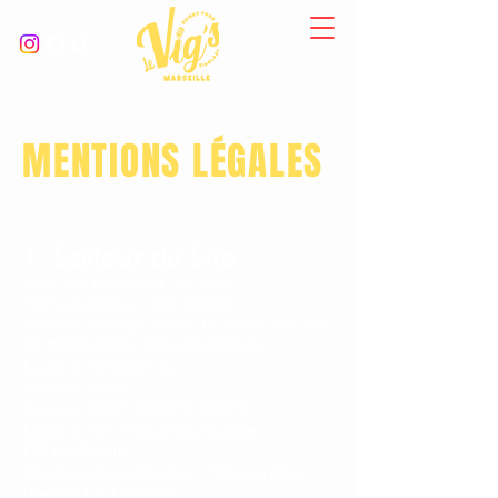
MENTIONS LÉGALES
1. Éditeur du Site
Nom de l’entreprise : LE VIGS
Forme juridique : SAS VIGON
Adresse du siège social : LE VIG'S, 15 QUAI
DE RIVE NEUVE 13001 MARSEILLE
Numéro de téléphone :
Adresse e-mail :
Numéro SIRET : 92477761800019
Numéro TVA intracommunautaire :
FR73924777618
Directeur de publication : Halegua Rémi
Licence: L-1-D-25-624