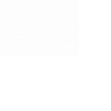
averti avant leur installation.
6. Limitation de
responsabilité
Le Vig's s’efforce d’assurer au mieux
l’exactitude des informations diffusées sur le
site. Cependant, Le Vig's ne peut garantir
l’exactitude, la complétude ou l’actualité
des informations publiées. En conséquence,
la responsabilité de Le Vig's ne pourra être
engagée en cas d’erreur ou d’omission.
7. Loi applicable
Les présentes mentions légales sont régies
par la loi française. Tout litige relatif à leur
interprétation ou à leur exécution relèvera
de la compétence des tribunaux français.
8. Contact
Pour toute question ou demande
d’information concernant le site, vous
pouvez nous contacter à l’adresse suivante :
Adresse e-mail : levigsmarseille@gmail.com