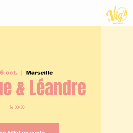
6 oct.
  |  
Marseille
ue & Léandre
le 30/30
un billet en vente