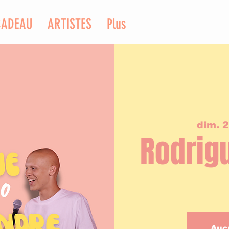
CADEAU
ARTISTES
Plus
dim. 2
Rodrig
Auc