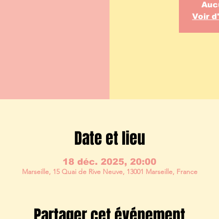
Auc
Voir 
Date et lieu
18 déc. 2025, 20:00
Marseille, 15 Quai de Rive Neuve, 13001 Marseille, France
Partager cet événement