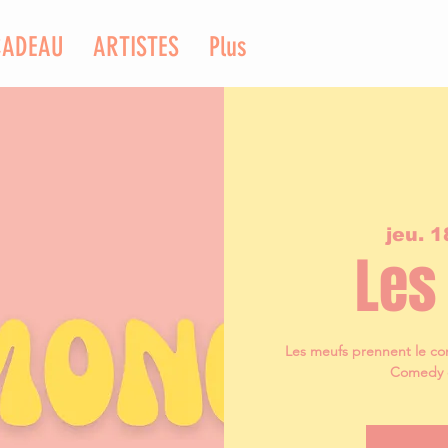
CADEAU
ARTISTES
Plus
jeu. 1
Les
Les meufs prennent le con
Comedy c