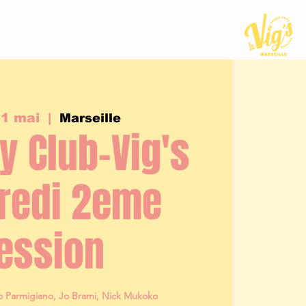
01 mai
  |  
Marseille
 Club-Vig's
redi 2eme
ession
o Parmigiano, Jo Brami, Nick Mukoko