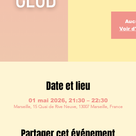
Auc
Voir 
Date et lieu
01 mai 2026, 21:30 – 22:30
Marseille, 15 Quai de Rive Neuve, 13007 Marseille, France
Partager cet événement