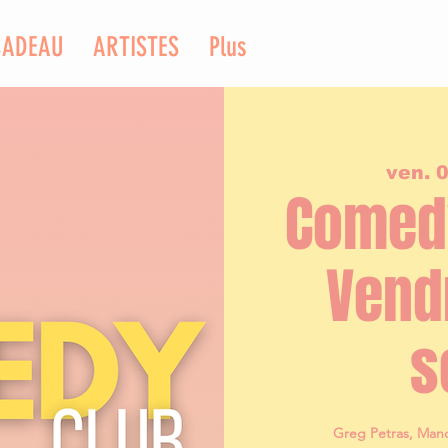
CADEAU
ARTISTES
Plus
ven. 
Comedy
Vend
s
Greg Petras, Man