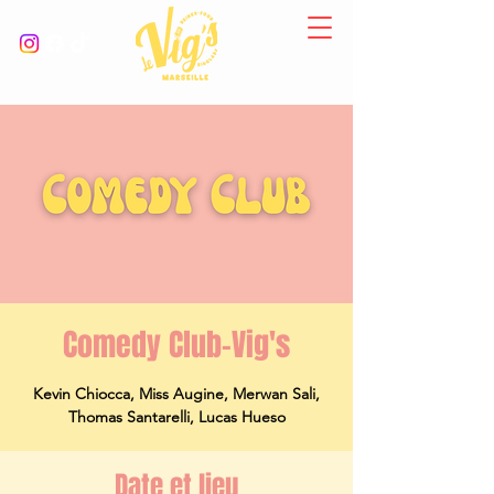
Comedy Club-Vig's
Kevin Chiocca, Miss Augine, Merwan Sali,
Thomas Santarelli, Lucas Hueso
Date et lieu