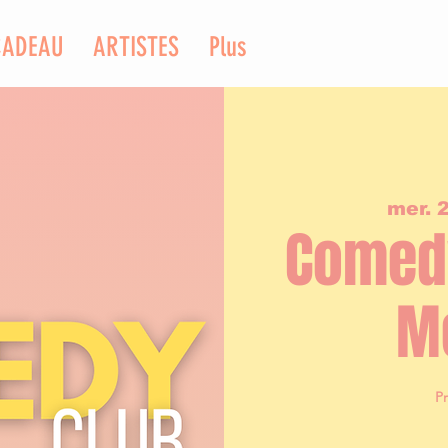
CADEAU
ARTISTES
Plus
mer. 2
Comedy
M
P