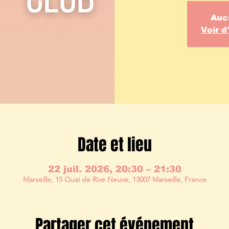
Auc
Voir 
Date et lieu
22 juil. 2026, 20:30 – 21:30
Marseille, 15 Quai de Rive Neuve, 13007 Marseille, France
Partager cet événement