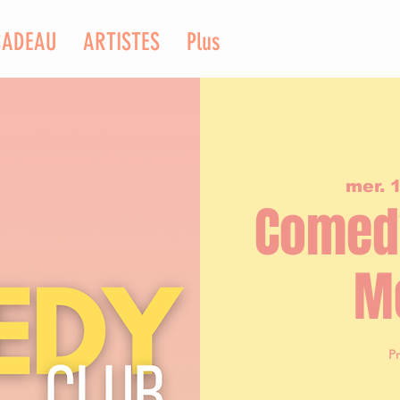
CADEAU
ARTISTES
Plus
mer. 1
Comedy
M
P