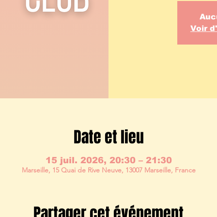
Auc
Voir 
Date et lieu
15 juil. 2026, 20:30 – 21:30
Marseille, 15 Quai de Rive Neuve, 13007 Marseille, France
Partager cet événement